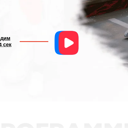
одим
4 сек