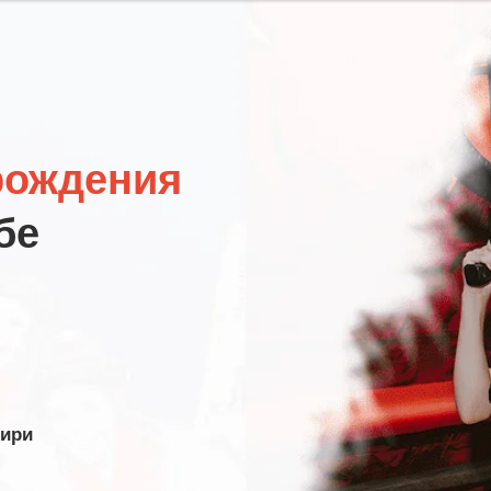
рождения
бе
ири