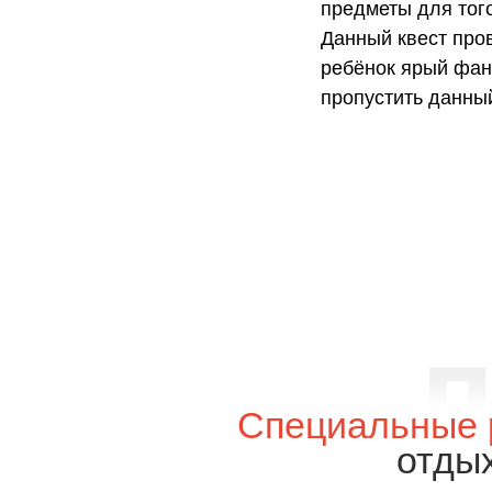
предметы для того
Данный квест про
ребёнок ярый фана
пропустить данный
Специальные 
отды