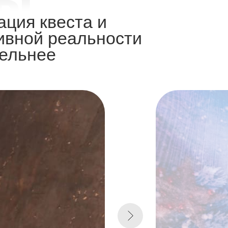
ция квеста и
тивной реальности
тельнее