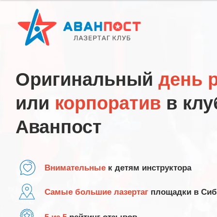
Оригинальный
день 
или
корпоратив
в клу
Аванпост
Внимательные
к детям инструктора
Самые большие лазертаг
площадки в Сиб