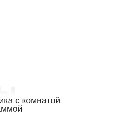
ика с комнатой
аммой