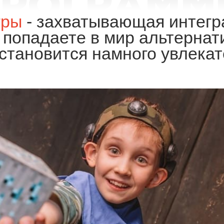
гры
- захватывающая интегра
ы попадаете в мир альтерна
 становится намного увлека